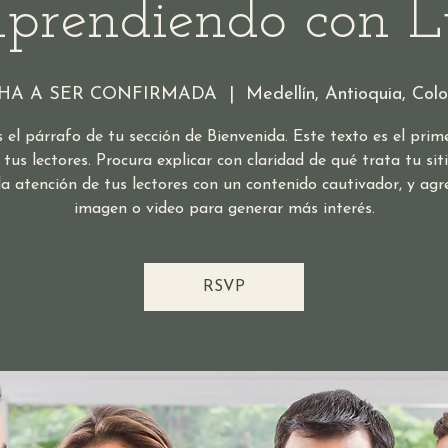
prendiendo con L
HA A SER CONFIRMADA
  |  
Medellín, Antioquia, Col
s el párrafo de tu sección de Bienvenida. Este texto es el prim
 tus lectores. Procura explicar con claridad de qué trata tu sit
a atención de tus lectores con un contenido cautivador, y ag
imagen o video para generar más interés.
RSVP