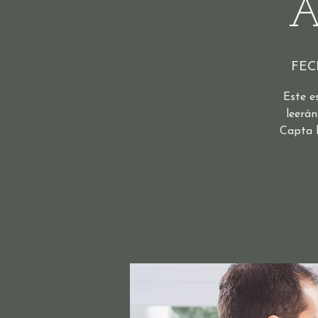
A
FEC
Este e
leerán
Capta l