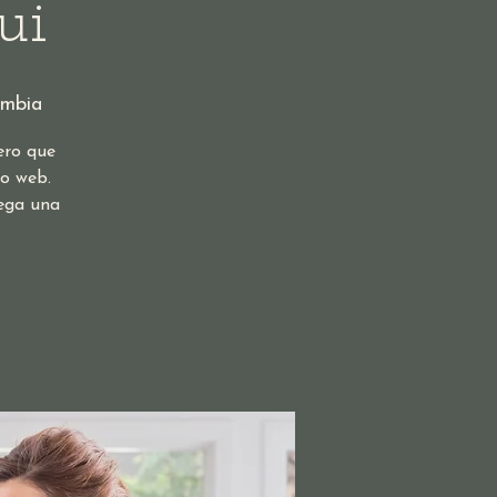
ui
ombia
ero que
io web.
rega una