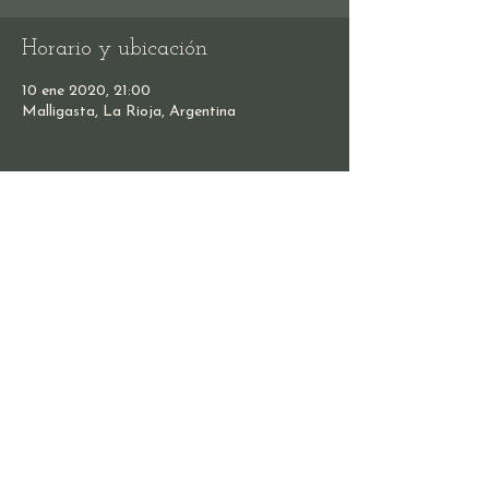
Horario y ubicación
10 ene 2020, 21:00
Malligasta, La Rioja, Argentina
Compartir este evento