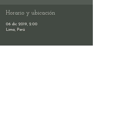
Horario y ubicación
06 dic 2019, 2:00
Lima, Perú
Compartir este evento