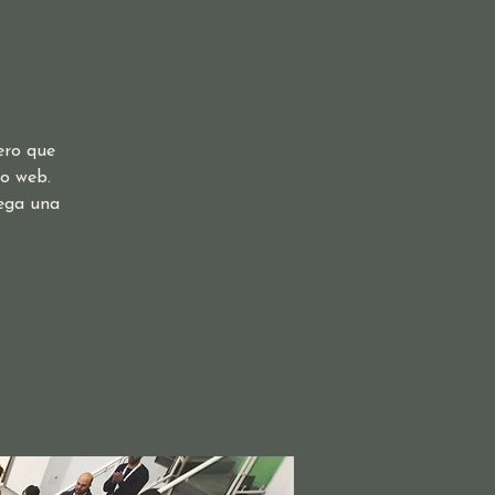
ero que
io web.
rega una