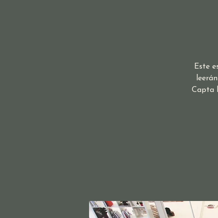
Este e
leerán
Capta l