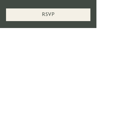
RSVP
Compartir este evento