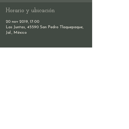
Horario y ubicación
20 nov 2019, 17:00
Las Juntas, 45590 San Pedro Tlaquepaque,
Jal., México
Compartir este evento