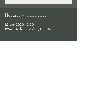
Horario y ubicación
25 ene 2020, 12:00
12549 Bechí, Castellón, España
Compartir este evento