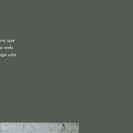
ero que
io web.
rega una