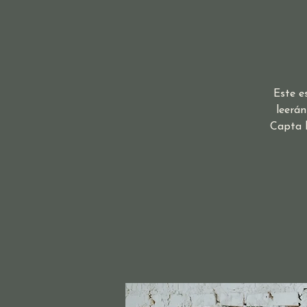
Este e
leerán
Capta l